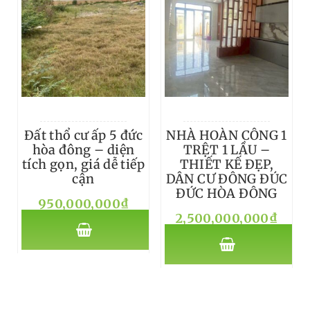
Đất thổ cư ấp 5 đức
NHÀ HOÀN CÔNG 1
hòa đông – diện
TRỆT 1 LẦU –
tích gọn, giá dễ tiếp
THIẾT KẾ ĐẸP,
cận
DÂN CƯ ĐÔNG ĐÚC
ĐỨC HÒA ĐÔNG
950,000,000
₫
2,500,000,000
₫