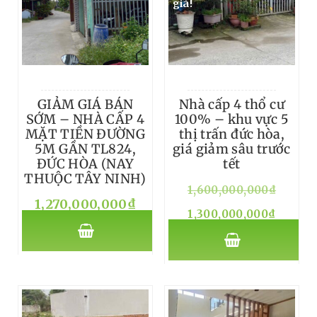
giá!
GIẢM GIÁ BÁN
Nhà cấp 4 thổ cư
SỚM – NHÀ CẤP 4
100% – khu vực 5
MẶT TIỀN ĐƯỜNG
thị trấn đức hòa,
5M GẦN TL824,
giá giảm sâu trước
ĐỨC HÒA (NAY
tết
THUỘC TÂY NINH)
1,600,000,000
₫
1,270,000,000
₫
1,300,000,000
₫