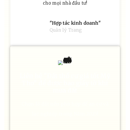
cho mọi nhà đầu tư!
"Hợp tác kinh doanh"
Quản lý Trang
Liên hệ "Đất thổ cư giá tốt Mỹ
Tho" để được bao giấy tờ khi
mua đất
Chọn lô đất nền phù hợp để an cư và
lạc nghiệp trong Năm 2025!