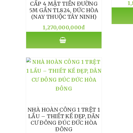
1
CẤP 4 MẶT TIỀN ĐƯỜNG
5M GẦN TL824, ĐỨC HÒA
(NAY THUỘC TÂY NINH)
1,270,000,000
₫
NHÀ HOÀN CÔNG 1 TRỆT 1
LẦU – THIẾT KẾ ĐẸP, DÂN
CƯ ĐÔNG ĐÚC ĐỨC HÒA
ĐÔNG