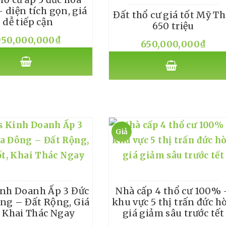
 diện tích gọn, giá
Đất thổ cư giá tốt Mỹ Th
dễ tiếp cận
650 triệu
950,000,000
₫
650,000,000
₫
Giả
m
giá!
inh Doanh Ấp 3 Đức
Nhà cấp 4 thổ cư 100% 
ng – Đất Rộng, Giá
khu vực 5 thị trấn đức hò
, Khai Thác Ngay
giá giảm sâu trước tết