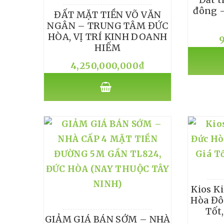
đông –
ĐẤT MẶT TIỀN VÕ VĂN
NGÂN – TRUNG TÂM ĐỨC
HÒA, VỊ TRÍ KINH DOANH
HIẾM
4,250,000,000
₫
Kios K
Hòa Đô
Tốt
GIẢM GIÁ BÁN SỚM – NHÀ