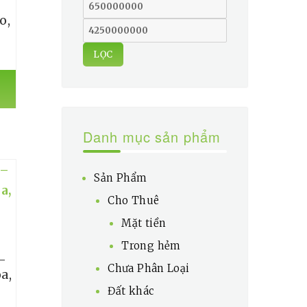
Giá
o,
tối
Giá
thiểu
tối
LỌC
đa
Danh mục sản phẩm
Sản Phẩm
Cho Thuê
Mặt tiền
Trong hẻm
–
Chưa Phân Loại
a,
Đất khác