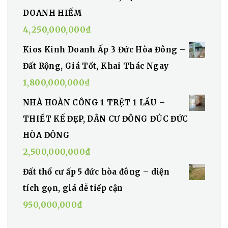
DOANH HIẾM
4,250,000,000
₫
Kios Kinh Doanh Ấp 3 Đức Hòa Đông –
Đất Rộng, Giá Tốt, Khai Thác Ngay
1,800,000,000
₫
NHÀ HOÀN CÔNG 1 TRỆT 1 LẦU –
THIẾT KẾ ĐẸP, DÂN CƯ ĐÔNG ĐÚC ĐỨC
HÒA ĐÔNG
2,500,000,000
₫
Đất thổ cư ấp 5 đức hòa đông – diện
tích gọn, giá dễ tiếp cận
950,000,000
₫