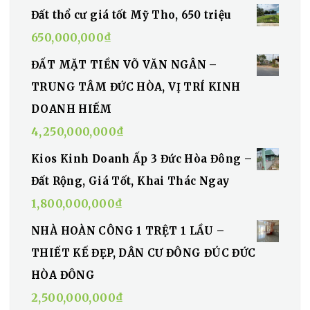
Đất thổ cư giá tốt Mỹ Tho, 650 triệu
650,000,000
₫
ĐẤT MẶT TIỀN VÕ VĂN NGÂN –
TRUNG TÂM ĐỨC HÒA, VỊ TRÍ KINH
DOANH HIẾM
4,250,000,000
₫
Kios Kinh Doanh Ấp 3 Đức Hòa Đông –
Đất Rộng, Giá Tốt, Khai Thác Ngay
1,800,000,000
₫
NHÀ HOÀN CÔNG 1 TRỆT 1 LẦU –
THIẾT KẾ ĐẸP, DÂN CƯ ĐÔNG ĐÚC ĐỨC
HÒA ĐÔNG
2,500,000,000
₫