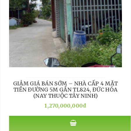
GIẢM GIÁ BÁN SỚM – NHÀ CẤP 4 MẶT
TIỀN ĐƯỜNG 5M GẦN TL824, ĐỨC HÒA
(NAY THUỘC TÂY NINH)
1,270,000,000
₫