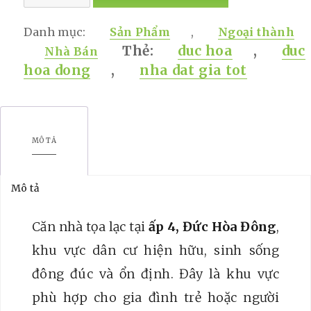
HOÀN
CÔNG
Danh mục:
Sản Phẩm
,
Ngoại thành
1
Thẻ:
duc hoa
,
duc
Nhà Bán
TRỆT
hoa dong
,
nha dat gia tot
1
LẦU
–
MÔ TẢ
THIẾT
KẾ
ĐẸP,
Mô tả
DÂN
CƯ
Căn nhà tọa lạc tại
ấp 4, Đức Hòa Đông
,
ĐÔNG
khu vực dân cư hiện hữu, sinh sống
ĐÚC
đông đúc và ổn định. Đây là khu vực
ĐỨC
phù hợp cho gia đình trẻ hoặc người
HÒA