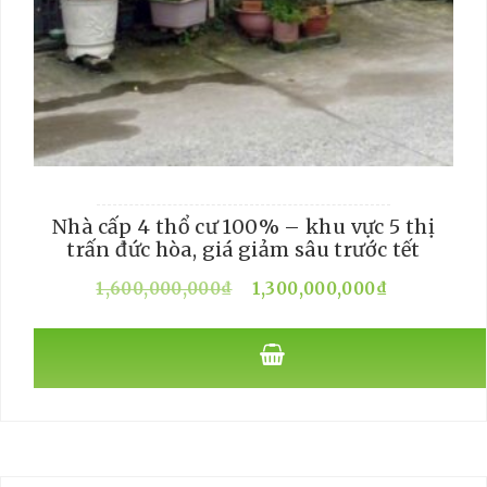
Nhà cấp 4 thổ cư 100% – khu vực 5 thị
trấn đức hòa, giá giảm sâu trước tết
Giá
Giá
1,600,000,000
₫
1,300,000,000
₫
gốc
hiện
là:
tại
1,600,000,000₫.
là:
1,300,00