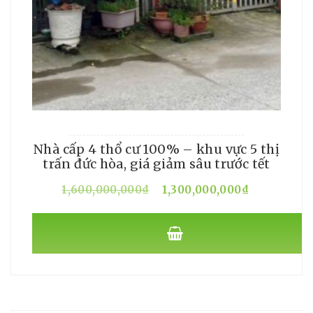
Nhà cấp 4 thổ cư 100% – khu vực 5 thị
trấn đức hòa, giá giảm sâu trước tết
Giá
Giá
1,600,000,000
₫
1,300,000,000
₫
gốc
hiện
là:
tại
1,600,000,000₫.
là:
1,300,00