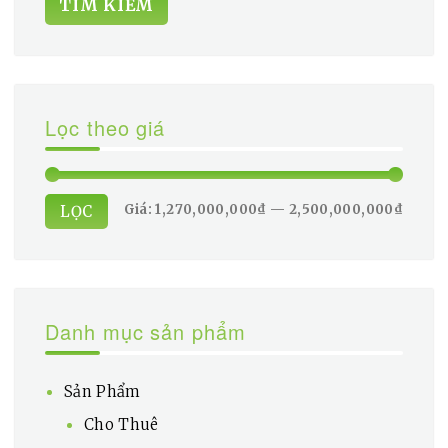
TÌM KIẾM
Lọc theo giá
Giá
Giá
Giá:
1,270,000,000₫
—
2,500,000,000₫
LỌC
tối
tối
thiểu
đa
Danh mục sản phẩm
Sản Phẩm
Cho Thuê