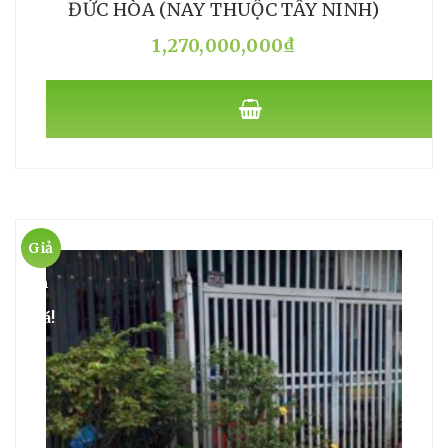
ĐỨC HÒA (NAY THUỘC TÂY NINH)
1,270,000,000
₫
Giả
m
giá!