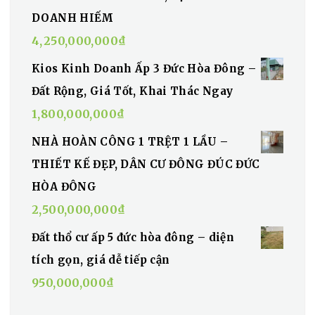
DOANH HIẾM
4,250,000,000
₫
Kios Kinh Doanh Ấp 3 Đức Hòa Đông –
Đất Rộng, Giá Tốt, Khai Thác Ngay
1,800,000,000
₫
NHÀ HOÀN CÔNG 1 TRỆT 1 LẦU –
THIẾT KẾ ĐẸP, DÂN CƯ ĐÔNG ĐÚC ĐỨC
HÒA ĐÔNG
2,500,000,000
₫
Đất thổ cư ấp 5 đức hòa đông – diện
tích gọn, giá dễ tiếp cận
950,000,000
₫