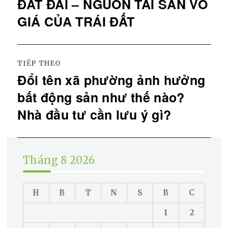
ĐẤT ĐAI – NGUỒN TÀI SẢN VÔ
bài
Bài
viết
trước
GIÁ CỦA TRÁI ĐẤT
đó:
TIẾP THEO
Đổi tên xã phường ảnh hưởng
Bài
tiếp
bất động sản như thế nào?
theo:
Nhà đầu tư cần lưu ý gì?
Tháng 8 2026
H
B
T
N
S
B
C
1
2