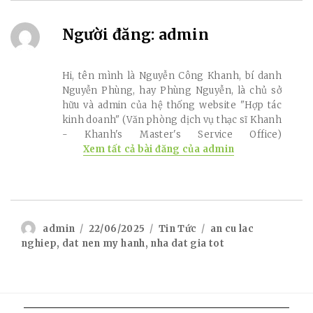
Người đăng:
admin
Hi, tên mình là Nguyễn Công Khanh, bí danh
Nguyễn Phùng, hay Phùng Nguyễn, là chủ sở
hữu và admin của hệ thống website "Hợp tác
kinh doanh" (Văn phòng dịch vụ thạc sĩ Khanh
- Khanh's Master's Service Office)
Xem tất cả bài đăng của admin
Author
Posted
Categories
Tags
admin
22/06/2025
Tin Tức
an cu lac
on
nghiep
,
dat nen my hanh
,
nha dat gia tot