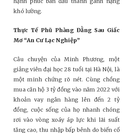
hạnh phúc ban đầu thành gánh nặng
khó lường.
Thực Tế Phũ Phàng Đằng Sau Giấc
Mơ “An Cư Lạc Nghiệp”
Câu chuyện của Minh Phương, một
giảng viên đại học 28 tuổi tại Hà Nội, là
một minh chứng rõ nét. Cùng chồng
mua căn hộ 3 tỷ đồng vào năm 2022 với
khoản vay ngân hàng lên đến 2 tỷ
đồng, cuộc sống của họ nhanh chóng
rơi vào vòng xoáy áp lực khi lãi suất
tăng cao, thu nhập bấp bênh do biến cố