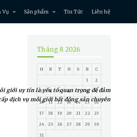
h Vụ
Sản phẩm
Tin Tức
Liên hệ
Tháng 8 2026
H
B
T
N
S
B
C
1
2
i giới uy tín là yếu tố quan trọng để đảm
3
4
5
6
7
8
9
 cấp dịch vụ môi giới bất động sản chuyên
10
11
12
13
14
15
16
17
18
19
20
21
22
23
24
25
26
27
28
29
30
31