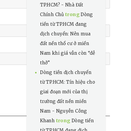
TP.HCM? - Nhà Đất
trong
Chính Chủ
Dòng
tiền từ TP.HCM đang
dịch chuyển: Nên mua
đất nền thổ cư ở miền
Nam khi giá vẫn còn “dễ
thở”
Dòng tiền dịch chuyển
từ TP.HCM: Tín hiệu cho
giai đoạn mới của thị
trường đất nền miền
Nam - Nguyễn Công
trong
Khanh
Dòng tiền
từ TP.HCM đang dịch