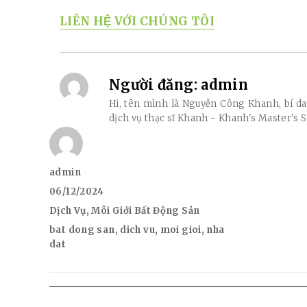
LIÊN HỆ VỚI CHÚNG TÔI
Người đăng:
admin
Hi, tên mình là Nguyễn Công Khanh, bí d
dịch vụ thạc sĩ Khanh - Khanh's Master's S
Author
admin
Posted
06/12/2024
on
Categories
Dịch Vụ
,
Môi Giới Bất Động Sản
Tags
bat dong san
,
dich vu
,
moi gioi
,
nha
dat