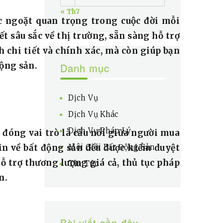
« Th7
c ngoặt quan trọng trong cuộc đời mỗi
 sâu sắc về thị trường, sẵn sàng hỗ trợ
 chi tiết và chính xác, mà còn giúp bạn
động sản.
Danh mục
Dịch Vụ
Dịch Vụ Khác
Dịch Vụ Pháp Lý
 đóng vai trò là cầu nối giữa người mua
in về bất động sản đều được kiểm duyệt
Môi Giới Bất Động Sản
ỗ trợ thương lượng giá cả, thủ tục pháp
Tin Tức
n.
Bài viết gần đây