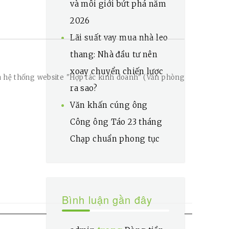
và môi giới bứt phá năm
2026
Lãi suất vay mua nhà leo
thang: Nhà đầu tư nên
xoay chuyển chiến lược
a hệ thống website "Hợp tác kinh doanh" (Văn phòng
ra sao?
Văn khấn cúng ông
Công ông Táo 23 tháng
Chạp chuẩn phong tục
Bình luận gần đây