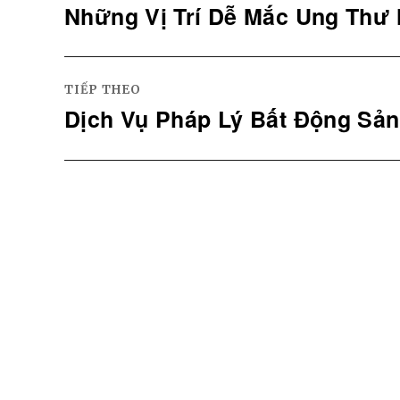
Những Vị Trí Dễ Mắc Ung Thư 
bài
Bài
viết
trước
đó:
TIẾP THEO
Dịch Vụ Pháp Lý Bất Động Sản
Bài
tiếp
theo: