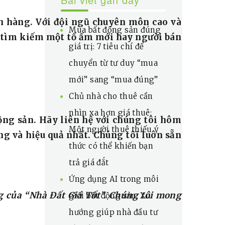
ch hàng. Với đội ngũ chuyên môn cao và
Mua bất động sản đúng
ua tìm kiếm một tổ ấm mới hay người bán
giá trị: 7 tiêu chí để
chuyển từ tư duy “mua
mới” sang “mua đúng”
Chủ nhà cho thuê cần
nhìn xa hơn giá thuê:
ộng sản. Hãy liên hệ với chúng tôi hôm
Một người thuê thiếu ý
g và hiệu quả nhất. Chúng tôi luôn sẵn
thức có thể khiến bạn
trả giá đắt
Ứng dụng AI trong môi
ng của “Nhà Đất Giá Tốt”. Chúng tôi mong
giới bất động sản: Xu
hướng giúp nhà đầu tư