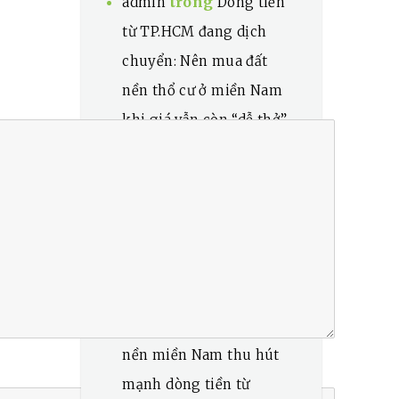
trong
admin
Dòng tiền
từ TP.HCM đang dịch
chuyển: Nên mua đất
nền thổ cư ở miền Nam
khi giá vẫn còn “dễ thở”
Chung thị
trong
Dòng
tiền từ TP.HCM đang
dịch chuyển: Nên mua
đất nền thổ cư ở miền
Nam khi giá vẫn còn “dễ
thở”
Xu hướng mới: Vì sao đất
nền miền Nam thu hút
mạnh dòng tiền từ