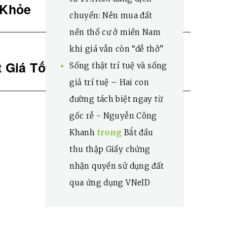
 Khỏe
chuyển: Nên mua đất
nền thổ cư ở miền Nam
khi giá vẫn còn “dễ thở”
 Giá Tốt”
Sống thật trí tuệ và sống
giả trí tuệ – Hai con
đường tách biệt ngay từ
gốc rễ - Nguyễn Công
trong
Khanh
Bắt đầu
thu thập Giấy chứng
nhận quyền sử dụng đất
qua ứng dụng VNeID