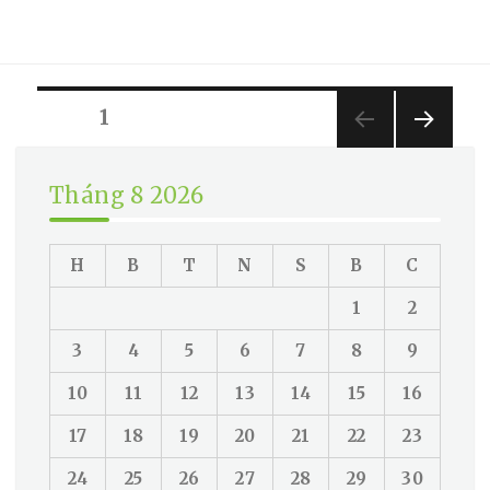
Trung
Quốc
Triển
Khai
Phân
Chính
PAGE
1
Sách
trang
Mới
NEX
bài
Hỗ
T
viết
Tháng 8 2026
Trợ
PAG
Thị
E
Trường
Bất
H
B
T
N
S
B
C
Động
Sản
1
2
3
4
5
6
7
8
9
10
11
12
13
14
15
16
17
18
19
20
21
22
23
24
25
26
27
28
29
30