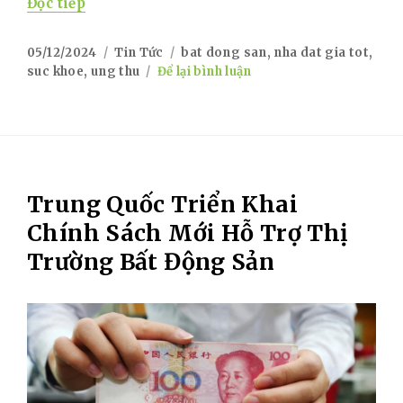
“Những Vị Trí Dễ Mắc Ung Thư Mà Ai Cũng
Đọc tiếp
Posted
Categories
Tags
05/12/2024
Tin Tức
bat dong san
,
nha dat gia tot
,
on
on
suc khoe
,
ung thu
Để lại bình luận
Những
Vị
Trí
Dễ
Mắc
Ung
Trung Quốc Triển Khai
Thư
Mà
Chính Sách Mới Hỗ Trợ Thị
Ai
Trường Bất Động Sản
Cũng
Nên
Biết
Để
Bảo
Vệ
Sức
Khỏe