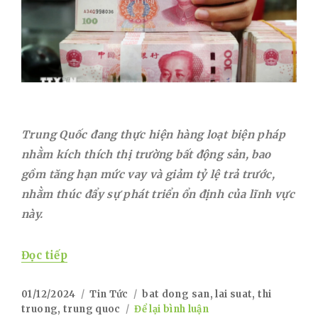
Trung Quốc đang thực hiện hàng loạt biện pháp
nhằm kích thích thị trường bất động sản, bao
gồm tăng hạn mức vay và giảm tỷ lệ trả trước,
nhằm thúc đẩy sự phát triển ổn định của lĩnh vực
này.
“Trung Quốc Triển Khai Chính Sách Mới H
Đọc tiếp
Posted
Categories
Tags
01/12/2024
Tin Tức
bat dong san
,
lai suat
,
thi
on
on
truong
,
trung quoc
Để lại bình luận