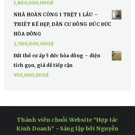
1,800,000,000
₫
NHÀ HOÀN CÔNG 1 TRỆT 1 LẦU –
THIẾT KẾ ĐẸP, DÂN CƯ ĐÔNG ĐÚC ĐỨC
HÒA ĐÔNG
2,500,000,000
₫
Đất thổ cư ấp 5 đức hòa đông – diện
tích gọn, giá dễ tiếp cận
950,000,000
₫
Thành viên chuỗi Website “Hợp tác
Kinh Doanh”
-
Sáng lập bởi Nguyễn