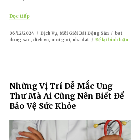
“Môi Giới Bất Động Sản – Dịch Vụ Uy Tín T
Đọc tiếp
Posted
Categories
Tags
06/12/2024
Dịch Vụ
,
Môi Giới Bất Động Sản
bat
on
on
dong san
,
dich vu
,
moi gioi
,
nha dat
Để lại bình luận
Môi
Giới
Bất
Động
Sản
–
Những Vị Trí Dễ Mắc Ung
Dịch
Vụ
Thư Mà Ai Cũng Nên Biết Để
Uy
Bảo Vệ Sức Khỏe
Tín
Tại
“Nhà
Đất
Giá
Tốt”