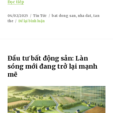
“ĐẤT ĐAI – NGUỒN TÀI SẢN VÔ GIÁ CỦA 
Đọc tiếp
Posted
Categories
Tags
04/02/2025
Tin Tức
bat dong san
,
nha dat
,
tan
on
on
the
Để lại bình luận
ĐẤT
ĐAI
–
NGUỒN
TÀI
SẢN
Đầu tư bất động sản: Làn
VÔ
GIÁ
sóng mới đang trở lại mạnh
CỦA
mẽ
TRÁI
ĐẤT