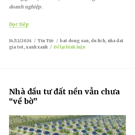
doanh nghiệp.
“Tăng cường kết nối giữa “Nhà đất giá tốt
Đọc tiếp
Posted
Categories
Tags
14/12/2024
Tin Tức
bat dong san
,
du lich
,
nha dat
on
on
gia tot
,
xanh xanh
Để lại bình luận
Tăng
cường
kết
nối
giữa
“Nhà
Nhà đầu tư đất nền vẫn chưa
đất
giá
“về bờ”
tốt”
và
“Du
lịch
Xanh