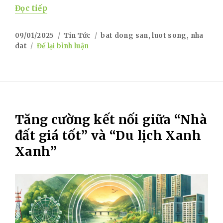
“Đầu tư bất động sản: Làn sóng mới đang t
Đọc tiếp
Posted
Categories
Tags
09/01/2025
Tin Tức
bat dong san
,
luot song
,
nha
on
on
dat
Để lại bình luận
Đầu
tư
bất
động
sản:
Làn
Tăng cường kết nối giữa “Nhà
sóng
mới
đất giá tốt” và “Du lịch Xanh
đang
Xanh”
trở
lại
mạnh
mẽ