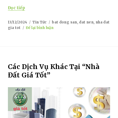
“Nhà đầu tư đất nền vẫn chưa “về bờ””
Đọc tiếp
Posted
Categories
Tags
13/12/2024
Tin Tức
bat dong san
,
dat nen
,
nha dat
on
on
gia tot
Để lại bình luận
Nhà
đầu
tư
đất
nền
vẫn
Các Dịch Vụ Khác Tại “Nhà
chưa
“về
Đất Giá Tốt”
bờ”