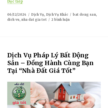
“Các Dịch Vụ Khác Tại “Nhà Đất Giá Tốt””
Đọc tiếp
Posted
Categories
Tags
06/12/2024
Dịch Vụ
,
Dịch Vụ Khác
bat dong san
,
on
ở
dich vu
,
nha dat gia tot
2 bình luận
Các
Dịch
Vụ
Khác
Tại
“Nhà
Dịch Vụ Pháp Lý Bất Động
Đất
Giá
Sản – Đồng Hành Cùng Bạn
Tốt”
Tại “Nhà Đất Giá Tốt”