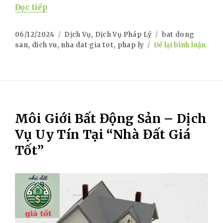
“Dịch Vụ Pháp Lý Bất Động Sản – Đồng Hàn
Đọc tiếp
Posted
Categories
Tags
06/12/2024
Dịch Vụ
,
Dịch Vụ Pháp Lý
bat dong
on
on
san
,
dich vu
,
nha dat gia tot
,
phap ly
Để lại bình luận
Dịch
Vụ
Phá
Lý
Bất
Độn
Môi Giới Bất Động Sản – Dịch
Sản
–
Vụ Uy Tín Tại “Nhà Đất Giá
Đồn
Tốt”
Hàn
Cùn
Bạn
Tại
“Nh
Đất
Giá
Tốt”