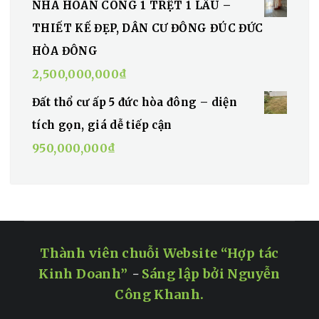
NHÀ HOÀN CÔNG 1 TRỆT 1 LẦU –
THIẾT KẾ ĐẸP, DÂN CƯ ĐÔNG ĐÚC ĐỨC
HÒA ĐÔNG
2,500,000,000
₫
Đất thổ cư ấp 5 đức hòa đông – diện
tích gọn, giá dễ tiếp cận
950,000,000
₫
Thành viên chuỗi Website “Hợp tác
Kinh Doanh”
-
Sáng lập bởi Nguyễn
Công Khanh.