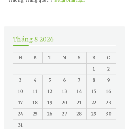
on
on
truong
,
trung quoc
Để lại bình luận
Trung
Quốc
Triển
Khai
Chính
Sách
Tháng 8 2026
Mới
Hỗ
Trợ
H
B
T
N
S
B
C
Thị
Trường
1
2
Bất
Động
3
4
5
6
7
8
9
Sản
10
11
12
13
14
15
16
17
18
19
20
21
22
23
24
25
26
27
28
29
30
31