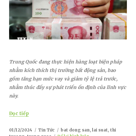
Trung Quốc đang thực hiện hàng loạt biện pháp
nhằm kích thích thị trường bất động sản, bao
gồm tăng hạn mức vay và giảm tỷ lệ trả trước,
nhằm thúc đẩy sự phát triển ổn định của lĩnh vực
này.
“Trung Quốc Triển Khai Chính Sách Mới H
Đọc tiếp
Posted
Categories
Tags
01/12/2024
Tin Tức
bat dong san
,
lai suat
,
thi